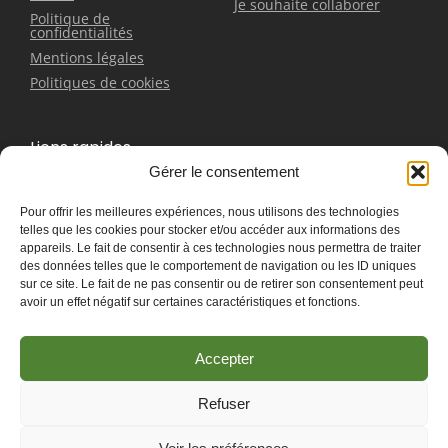
Je souhaite collaborer
Politique de
confidentialités
Mentions légales
Politiques de cookies
Liens rapides
Gérer le consentement
Bracelet
Pour offrir les meilleures expériences, nous utilisons des technologies
Boucles d'oreilles
telles que les cookies pour stocker et/ou accéder aux informations des
Pendentifs
appareils. Le fait de consentir à ces technologies nous permettra de traiter
Contactez-nous
des données telles que le comportement de navigation ou les ID uniques
sur ce site. Le fait de ne pas consentir ou de retirer son consentement peut
avoir un effet négatif sur certaines caractéristiques et fonctions.
Accepter
Refuser
Les Associés du
© 2025 Créer en collaboration avec