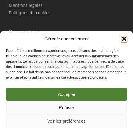
Mentions légales
Politiques de cookies
Liens rapides
Gérer le consentement
Bracelet
Pour offrir les meilleures expériences, nous utilisons des technologies
Boucles d'oreilles
telles que les cookies pour stocker et/ou accéder aux informations des
Pendentifs
appareils. Le fait de consentir à ces technologies nous permettra de traiter
Contactez-nous
des données telles que le comportement de navigation ou les ID uniques
sur ce site. Le fait de ne pas consentir ou de retirer son consentement peut
avoir un effet négatif sur certaines caractéristiques et fonctions.
Accepter
Refuser
Les Associés du
© 2025 Créer en collaboration avec
Voir les préférences
Marketing