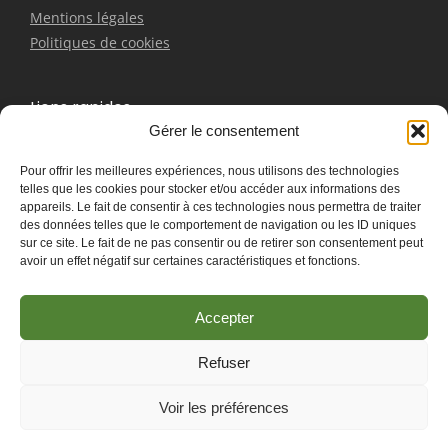
Mentions légales
Politiques de cookies
Liens rapides
Gérer le consentement
Bracelet
Pour offrir les meilleures expériences, nous utilisons des technologies
Boucles d'oreilles
telles que les cookies pour stocker et/ou accéder aux informations des
Pendentifs
appareils. Le fait de consentir à ces technologies nous permettra de traiter
Contactez-nous
des données telles que le comportement de navigation ou les ID uniques
sur ce site. Le fait de ne pas consentir ou de retirer son consentement peut
avoir un effet négatif sur certaines caractéristiques et fonctions.
Accepter
Refuser
Les Associés du
© 2025 Créer en collaboration avec
Voir les préférences
Marketing