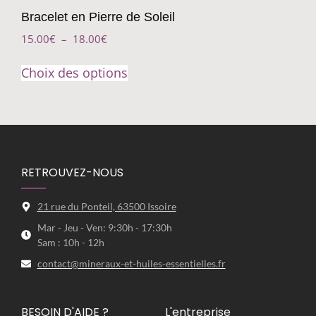
Bracelet en Pierre de Soleil
15.00
€
–
18.00
€
Choix des options
RETROUVEZ-NOUS
21 rue du Ponteil, 63500 Issoire
Mar - Jeu - Ven: 9:30h - 17:30h
Sam : 10h - 12h
contact@mineraux-et-huiles-essentielles.fr
BESOIN D'AIDE ?
L'entreprise