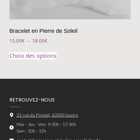
Bracelet en Pierre de Soleil
15.00
€
–
18.00
€
Choix des options
RETROUVEZ-NOUS
21 rue du Ponteil, 63500 Issoire
Mar - Jeu - Ven: 9:30h - 17:30h
Sam : 10h - 12h