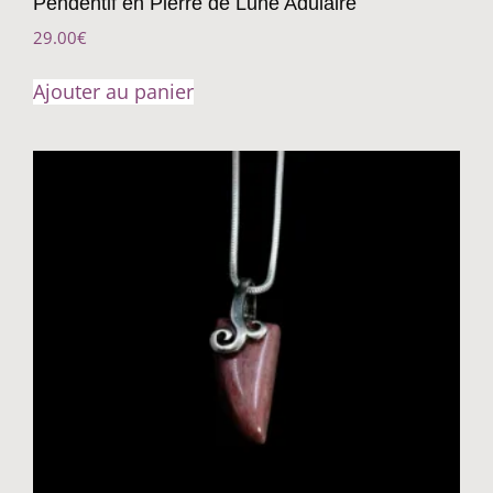
Pendentif en Pierre de Lune Adulaire
29.00
€
Ajouter au panier