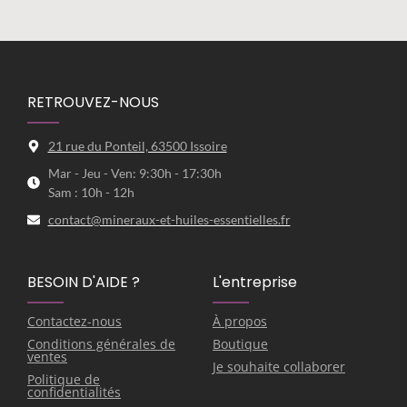
RETROUVEZ-NOUS
21 rue du Ponteil, 63500 Issoire
Mar - Jeu - Ven: 9:30h - 17:30h
Sam : 10h - 12h
contact@mineraux-et-huiles-essentielles.fr
BESOIN D'AIDE ?
L'entreprise
Contactez-nous
À propos
Conditions générales de
Boutique
ventes
Je souhaite collaborer
Politique de
confidentialités