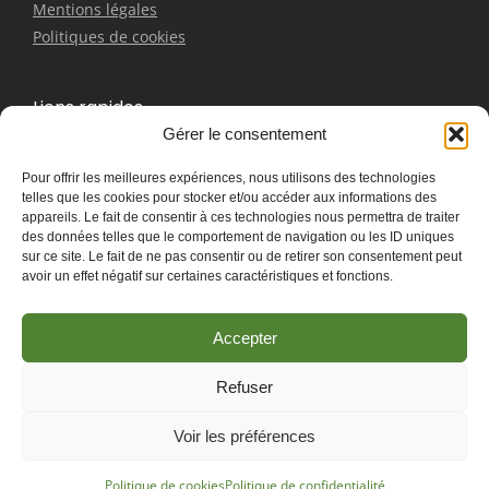
Mentions légales
Politiques de cookies
Liens rapides
Gérer le consentement
Bracelet
Pour offrir les meilleures expériences, nous utilisons des technologies
Boucles d'oreilles
telles que les cookies pour stocker et/ou accéder aux informations des
Pendentifs
appareils. Le fait de consentir à ces technologies nous permettra de traiter
Contactez-nous
des données telles que le comportement de navigation ou les ID uniques
sur ce site. Le fait de ne pas consentir ou de retirer son consentement peut
avoir un effet négatif sur certaines caractéristiques et fonctions.
Accepter
Refuser
Les Associés du
© 2025 Créer en collaboration avec
Voir les préférences
Marketing
Politique de cookies
Politique de confidentialité