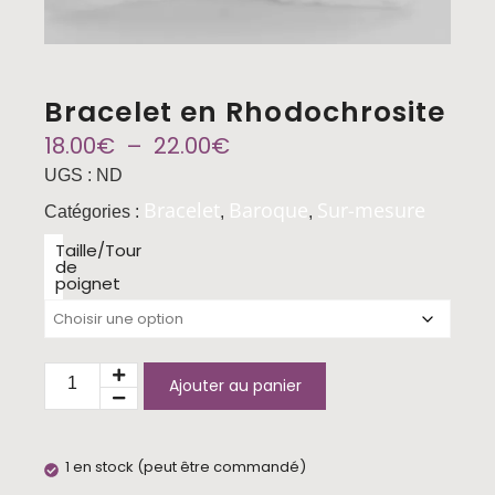
Bracelet en Rhodochrosite
18.00
€
–
22.00
€
UGS :
ND
Bracelet
Baroque
Sur-mesure
Catégories :
,
,
Taille/Tour
de
poignet
Ajouter au panier
1 en stock (peut être commandé)