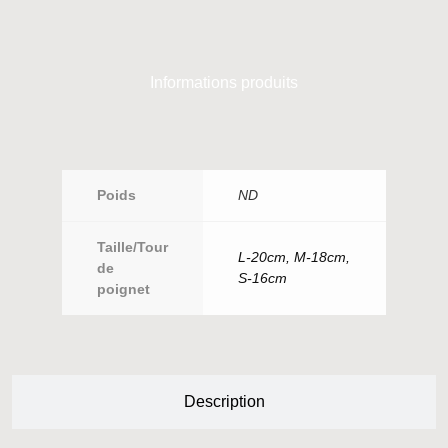
Informations produits
Poids
ND
Taille/Tour
L-20cm, M-18cm,
de
S-16cm
poignet
Description