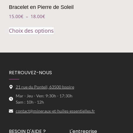
Bracelet en Pierre de Soleil
15.00
€
–
18.00
€
Choix des options
RETROUVEZ-NOUS
21 rue du Ponteil, 63500 Issoire
Mar - Jeu - Ven: 9:30h - 17:30h
Sam : 10h - 12h
contact@mineraux-et-huiles-essentielles.fr
BESOIN D'AIDE ?
L'entreprise