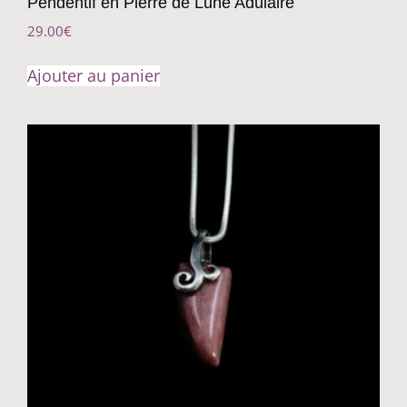
Pendentif en Pierre de Lune Adulaire
29.00
€
Ajouter au panier