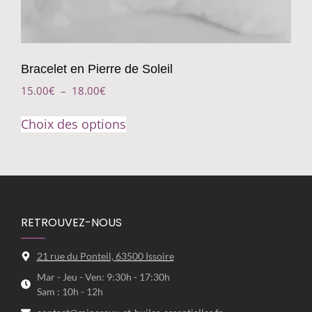
Bracelet en Pierre de Soleil
15.00
€
–
18.00
€
Choix des options
RETROUVEZ-NOUS
21 rue du Ponteil, 63500 Issoire
Mar - Jeu - Ven: 9:30h - 17:30h
Sam : 10h - 12h