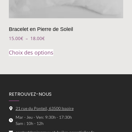
Bracelet en Pierre de Soleil
15.00
€
–
18.00
€
Choix des options
RETROUVEZ-NOUS
21 rue du Ponteil, 63500 Issoire
Mar - Jeu - Ven: 9:30h - 17:30h
Sam : 10h - 12h