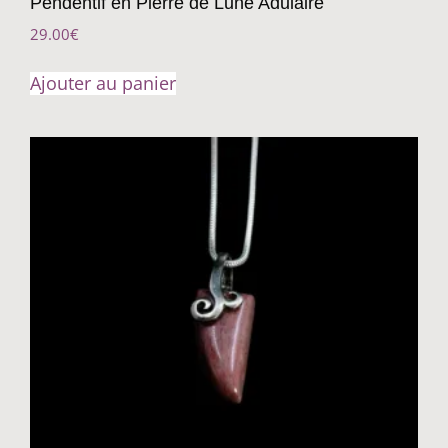
Pendentif en Pierre de Lune Adulaire
29.00
€
Ajouter au panier