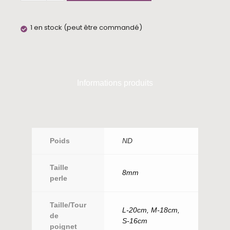
1 en stock (peut être commandé)
Informations produits
Poids
ND
Taille
8mm
perle
Taille/Tour
L-20cm, M-18cm,
de
S-16cm
poignet