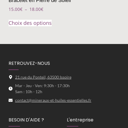
Bracelet en Pierre de Soleil
15.00
€
–
18.00
€
Choix des options
RETROUVEZ-NOUS
21 rue du Ponteil, 63500 Issoire
Mar - Jeu - Ven: 9:30h - 17:30h
Sam : 10h - 12h
contact@mineraux-et-huiles-essentielles.fr
BESOIN D'AIDE ?
L'entreprise