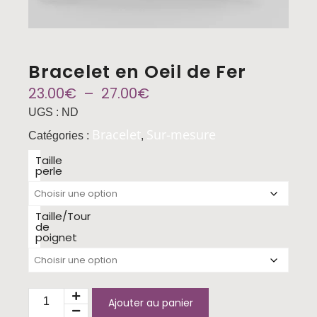
Bracelet en Oeil de Fer
23.00
€
–
27.00
€
UGS :
ND
Bracelet
Sur-mesure
Catégories :
,
Taille
perle
Taille/Tour
de
poignet
Ajouter au panier