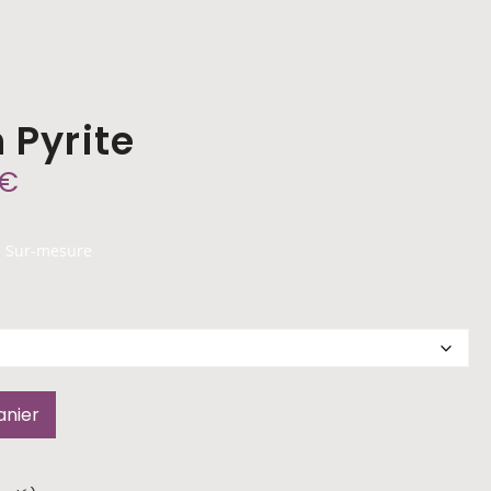
 Pyrite
€
Sur-mesure
,
anier