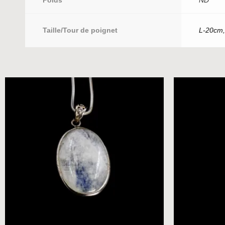
Poids
ND
Taille/Tour de poignet
L-20cm