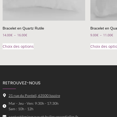
Bracelet en Quartz Rutile
Bracelet en Qua
14.00
€
–
16.00
€
9.00
€
–
11.00
€
Choix des options
Choix des opti
RETROUVEZ-NOUS
21 rue du Ponteil, 63500 Issoire
Mar - Jeu - Ven: 9:30h - 17:30h
Sam : 10h - 12h
contact@mineraux-et-huiles-essentielles.fr