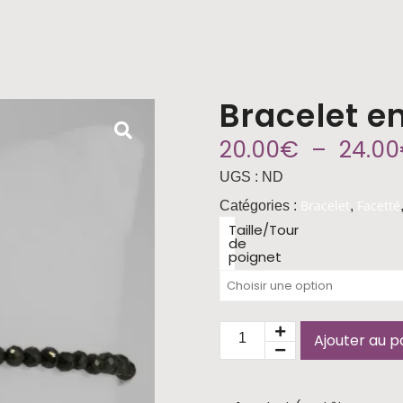
Bracelet en
20.00
€
–
24.00
UGS :
ND
Bracelet
Facetté
Catégories :
,
Taille/Tour
de
poignet
Ajouter au p