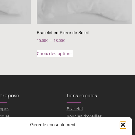
Bracelet en Pierre de Soleil
15.00
€
–
18.00
€
Choix des options
ntreprise
Liens rapides
ropos
Bracelet
tique
Boucles d'oreilles
ouhaite collaborer
Pendentifs
Gérer le consentement
Contactez-nous