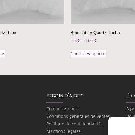
rtz Rose
Bracelet en Quartz Roche
9.00
€
–
11.00
€
ons
Choix des options
BESOIN D'AIDE ?
L'e
Contactez-nous
À p
Conditions générales de ventes
Bou
Politique de confidentialités
Je s
Mentions légales