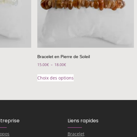
Bracelet en Pierre de Soleil
15.00
€
–
18.00
€
Choix des options
ntreprise
Liens rapides
ropos
Bracelet