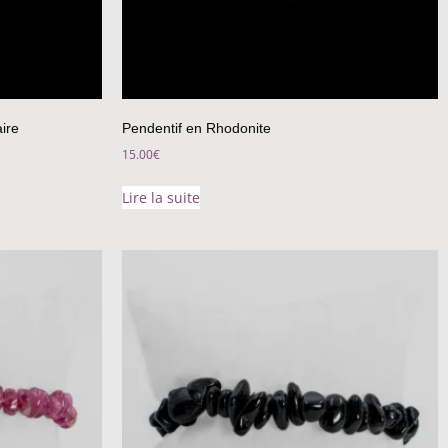
ire
Pendentif en Rhodonite
15.00
€
Lire la suite