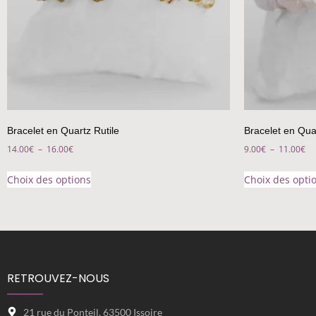
Bracelet en Quartz Rutile
Bracelet en Qua
14.00
€
–
16.00
€
9.00
€
–
11.00
€
Choix des options
Choix des opti
RETROUVEZ-NOUS
21 rue du Ponteil, 63500 Issoire