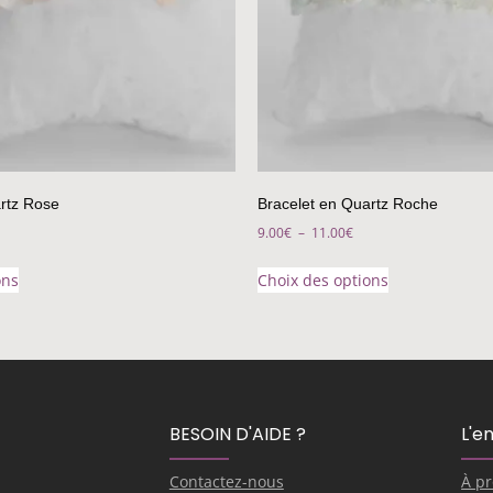
rtz Rose
Bracelet en Quartz Roche
9.00
€
–
11.00
€
ons
Choix des options
BESOIN D'AIDE ?
L'e
Contactez-nous
À p