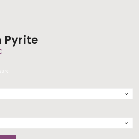
 Pyrite
€
sure