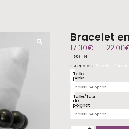
Bracelet en
17.00
€
–
22.00
UGS :
ND
Bracelet
Sur-me
Catégories :
,
Taille
perle
Taille/Tour
de
poignet