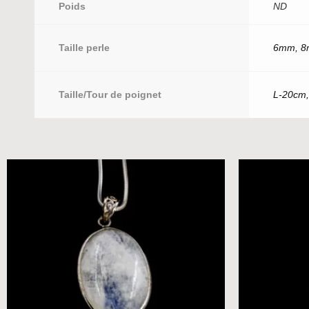
Poids
ND
Taille perle
6mm, 
Taille/Tour de poignet
L-20cm