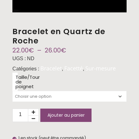
Bracelet en Quartz de
Roche
22.00
€
–
26.00
€
UGS :
ND
Bracelet
Facetté
Sur-mesure
Catégories :
,
,
Taille/Tour
de
poignet
Ajouter au panier
1 en stock (peut être commandé)