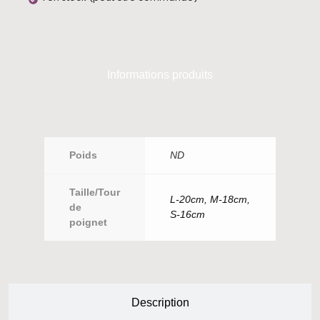
Informations produits
Poids
ND
Taille/Tour
L-20cm, M-18cm,
de
S-16cm
poignet
Description