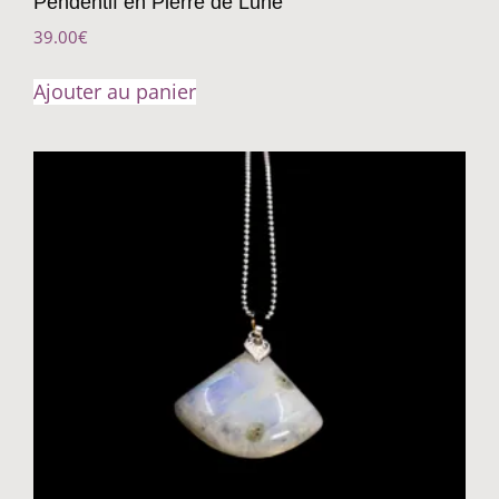
Pendentif en Pierre de Lune
39.00
€
Ajouter au panier