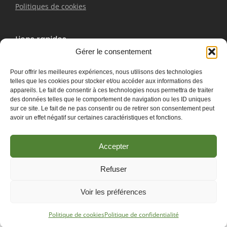
Politiques de cookies
Liens rapides
Gérer le consentement
Bracelet
Pour offrir les meilleures expériences, nous utilisons des technologies
Boucles d'oreilles
telles que les cookies pour stocker et/ou accéder aux informations des
Pendentifs
appareils. Le fait de consentir à ces technologies nous permettra de traiter
Contactez-nous
des données telles que le comportement de navigation ou les ID uniques
sur ce site. Le fait de ne pas consentir ou de retirer son consentement peut
avoir un effet négatif sur certaines caractéristiques et fonctions.
Accepter
Refuser
Les Associés du
© 2025 Créer en collaboration avec
Voir les préférences
Marketing
Politique de cookies
Politique de confidentialité