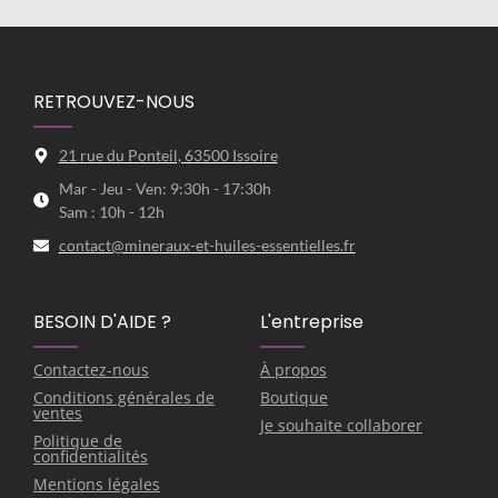
RETROUVEZ-NOUS
21 rue du Ponteil, 63500 Issoire
Mar - Jeu - Ven: 9:30h - 17:30h
Sam : 10h - 12h
contact@mineraux-et-huiles-essentielles.fr
BESOIN D'AIDE ?
L'entreprise
Contactez-nous
À propos
Conditions générales de
Boutique
ventes
Je souhaite collaborer
Politique de
confidentialités
Mentions légales