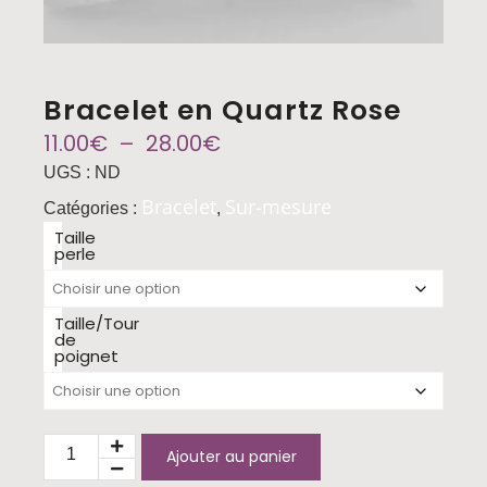
Bracelet en Quartz Rose
11.00
€
–
28.00
€
UGS :
ND
Bracelet
Sur-mesure
Catégories :
,
Taille
perle
Taille/Tour
de
poignet
Ajouter au panier