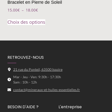
Bracelet en Pierre de Soleil
15.00
€
–
18.00
€
Choix des options
RETROUVEZ-NOUS
21 rue du Ponteil, 63500 Issoire
Mar - Jeu - Ven: 9:30h - 17:30h
Sam : 10h - 12h
contact@mineraux-et-huiles-essentielles.fr
BESOIN D'AIDE ?
L'entreprise