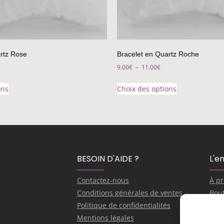
rtz Rose
Bracelet en Quartz Roche
9.00
€
–
11.00
€
ons
Choix des options
BESOIN D'AIDE ?
L'e
Contactez-nous
À p
Conditions générales de ventes
Bou
Politique de confidentialités
Je s
Mentions légales