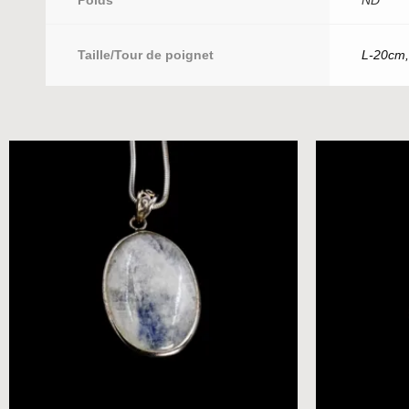
Poids
ND
Taille/Tour de poignet
L-20cm