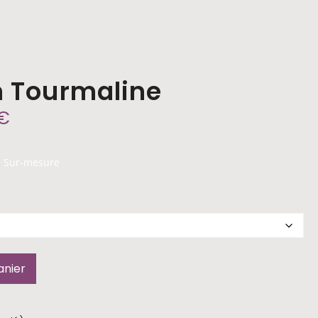
n Tourmaline
€
Sur-mesure
,
anier