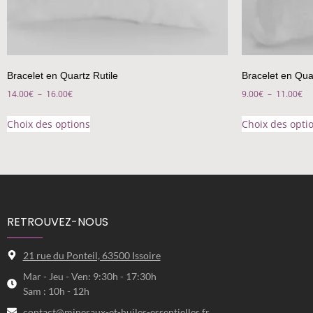
Bracelet en Quartz Rutile
Bracelet en Qua
14.00
€
–
16.00
€
9.00
€
–
11.00
€
Choix des options
Choix des opti
RETROUVEZ-NOUS
21 rue du Ponteil, 63500 Issoire
Mar - Jeu - Ven: 9:30h - 17:30h
Sam : 10h - 12h
contact@mineraux-et-huiles-essentielles.fr