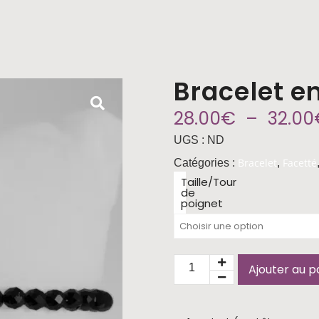
Bracelet e
28.00
€
–
32.00
UGS :
ND
Bracelet
Facetté
Catégories :
,
Taille/Tour
de
poignet
Ajouter au p