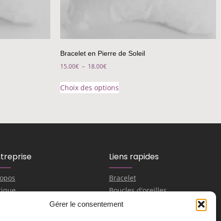
Bracelet en Pierre de Soleil
15.00
€
–
18.00
€
Choix des options
ntreprise
Liens rapides
ropos
Bracelet
tique
Boucles d'oreilles
ouhaite collaborer
Pendentifs
Gérer le consentement
Contactez-nous