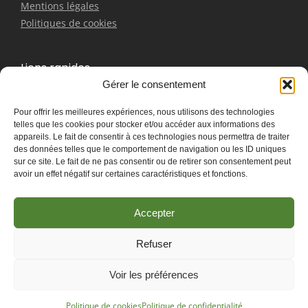
Mentions légales
Politiques de cookies
Liens rapides
Gérer le consentement
Bracelet
Pour offrir les meilleures expériences, nous utilisons des technologies
Boucles d'oreilles
telles que les cookies pour stocker et/ou accéder aux informations des
Pendentifs
appareils. Le fait de consentir à ces technologies nous permettra de traiter
Contactez-nous
des données telles que le comportement de navigation ou les ID uniques
sur ce site. Le fait de ne pas consentir ou de retirer son consentement peut
avoir un effet négatif sur certaines caractéristiques et fonctions.
Accepter
Refuser
Les Associés du
© 2025 Créer en collaboration avec
Voir les préférences
Marketing
Politique de cookies
Politique de confidentialité