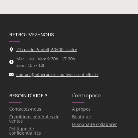
RETROUVEZ-NOUS
21 rue du Ponteil, 63500 Issoire
Mar - Jeu - Ven: 9:30h - 17:30h
Sam : 10h - 12h
contact@mineraux-et-huiles-essentielles.fr
BESOIN D'AIDE ?
L'entreprise
Contactez-nous
À propos
Conditions générales de
Boutique
ventes
Je souhaite collaborer
Politique de
confidentialités