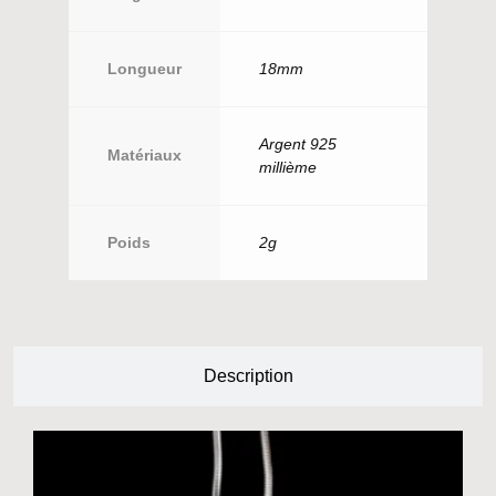
Longueur
18mm
Argent 925
Matériaux
millième
Poids
2g
Description